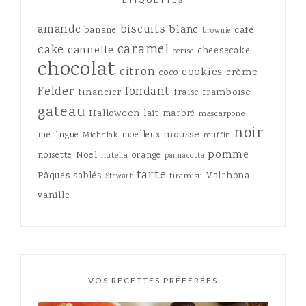
amande
biscuits
blanc
café
banane
brownie
caramel
cake
cannelle
cheesecake
cerise
chocolat
citron
cookies
crème
coco
Felder
fondant
framboise
financier
fraise
gateau
Halloween
lait
marbré
mascarpone
noir
mousse
meringue
moelleux
Michalak
muffin
pomme
Noël
noisette
orange
nutella
pannacotta
tarte
Pâques
sablés
Valrhona
tiramisu
Stewart
vanille
VOS RECETTES PRÉFÉRÉES