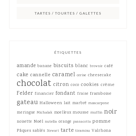
TARTES / TOURTES / GALETTES
ÉTIQUETTES
amande
biscuits
blanc
café
banane
brownie
caramel
cake
cannelle
cheesecake
cerise
chocolat
citron
cookies
crème
coco
Felder
fondant
framboise
financier
fraise
gateau
Halloween
lait
marbré
mascarpone
noir
mousse
meringue
moelleux
Michalak
muffin
pomme
Noël
noisette
orange
nutella
pannacotta
tarte
Pâques
sablés
Valrhona
tiramisu
Stewart