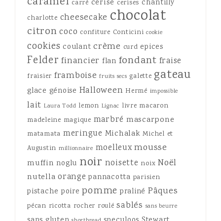
caramel
cerise
chantilly
carré
cerises
chocolat
cheesecake
charlotte
citron
coco
confiture
Conticini
cookie
cookies
crème
coulant
epices
curd
Felder
fondant
financier
fraise
flan
gateau
framboise
fraisier
galette
fruits secs
Halloween
glace
génoise
Hermé
impossible
lait
lemon
livre
macaron
Laura Todd
Lignac
marbré
mascarpone
madeleine
magique
meringue
Michalak
matamata
Michel et
mousse
moelleux
Augustin
millionnaire
noir
Noël
noisette
muffin
noglu
noix
orange
nutella
pannacotta
parisien
pomme
Pâques
pistache
poire
praliné
sablés
pécan
ricotta
rocher
roulé
sans beurre
sans gluten
speculoos
Stewart
shortbread