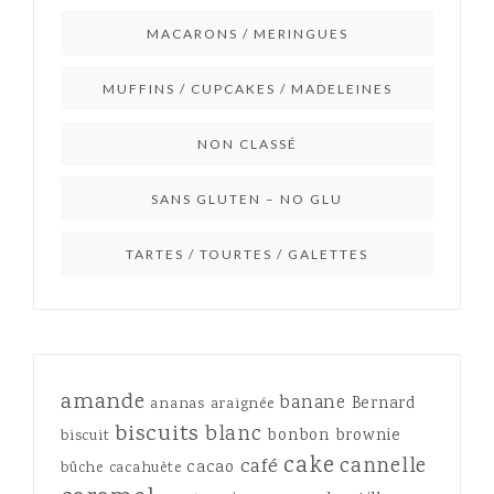
MACARONS / MERINGUES
MUFFINS / CUPCAKES / MADELEINES
NON CLASSÉ
SANS GLUTEN – NO GLU
TARTES / TOURTES / GALETTES
amande
banane
Bernard
ananas
araignée
biscuits
blanc
bonbon
brownie
biscuit
cake
cannelle
café
cacao
bûche
cacahuète