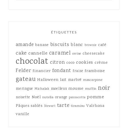
ÉTIQUETTES
amande
biscuits
blanc
café
banane
brownie
caramel
cake
cannelle
cheesecake
cerise
chocolat
citron
cookies
crème
coco
Felder
fondant
framboise
financier
fraise
gateau
Halloween
lait
marbré
mascarpone
noir
mousse
meringue
moelleux
Michalak
muffin
pomme
Noël
noisette
orange
nutella
pannacotta
tarte
Pâques
sablés
Valrhona
tiramisu
Stewart
vanille