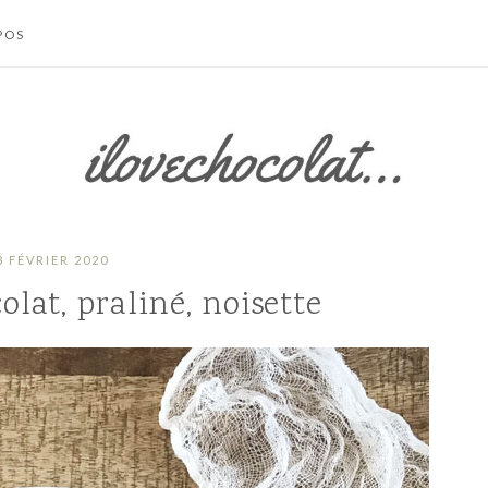
POS
TACTER
 SITE
S LÉGALES /
IONS
LES
SATION
3 FÉVRIER 2020
olat, praliné, noisette