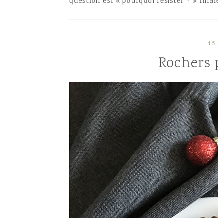
question est « pourquoi résister ? » fin
15
Rochers 