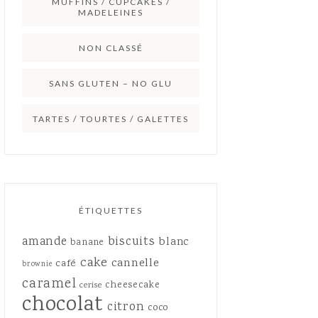
MUFFINS / CUPCAKES /
MADELEINES
NON CLASSÉ
SANS GLUTEN – NO GLU
TARTES / TOURTES / GALETTES
ÉTIQUETTES
amande
biscuits
blanc
banane
cake
cannelle
café
brownie
caramel
cheesecake
cerise
chocolat
citron
coco