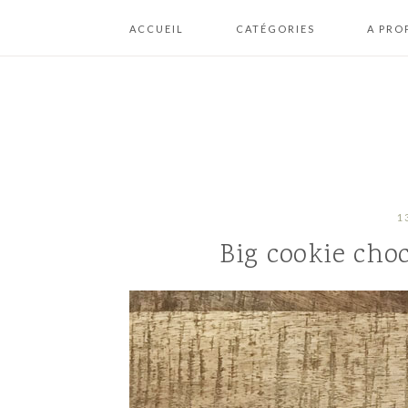
ACCUEIL
CATÉGORIES
A PRO
A BOIRE
ME CON
BISCUITS / COOKIES /
PLAN DU
BOUCHÉES
MENTION
BRIOCHES /
CONDIT
BOULANGERIE
GÉNÉRA
D’UTILI
1
CAKES / GÂTEAUX /
Big cookie choc
FONDANTS
CHEESECAKES /
CRUMBLES
CONFISERIES /
CHOCOLATS