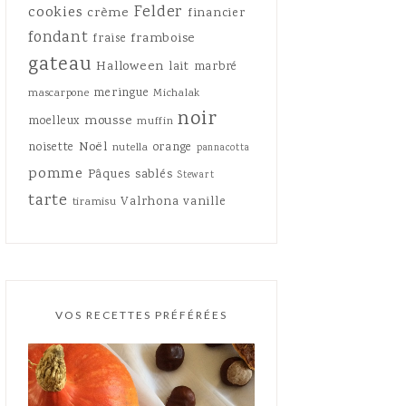
Felder
cookies
crème
financier
fondant
framboise
fraise
gateau
Halloween
lait
marbré
meringue
mascarpone
Michalak
noir
mousse
moelleux
muffin
Noël
noisette
orange
nutella
pannacotta
pomme
Pâques
sablés
Stewart
tarte
Valrhona
vanille
tiramisu
VOS RECETTES PRÉFÉRÉES