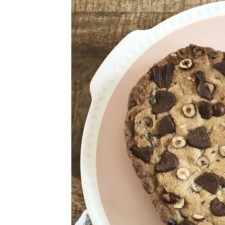
CRÈMES / FLANS /
MOUSSES
DESSERTS FRUITÉS
GLACES / SORBETS
MACARONS /
MERINGUES
MUFFINS / CUPCAKES /
MADELEINES
SANS GLUTEN – NO GLU
TARTES / TOURTES /
GALETTES