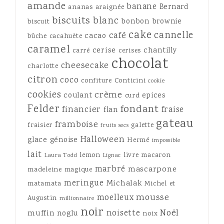
amande
banane
Bernard
ananas
araignée
biscuits
blanc
bonbon
brownie
biscuit
cake
cannelle
café
cacao
bûche
cacahuète
caramel
cerise
chantilly
carré
cerises
chocolat
cheesecake
charlotte
citron
coco
confiture
Conticini
cookie
cookies
crème
coulant
epices
curd
Felder
fondant
financier
fraise
flan
gateau
framboise
fraisier
galette
fruits secs
Halloween
glace
génoise
Hermé
impossible
lait
lemon
livre
macaron
Laura Todd
Lignac
marbré
mascarpone
madeleine
magique
meringue
Michalak
matamata
Michel et
mousse
moelleux
Augustin
millionnaire
noir
Noël
noisette
muffin
noglu
noix