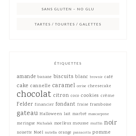
SANS GLUTEN – NO GLU
TARTES / TOURTES / GALETTES
ÉTIQUETTES
amande
biscuits
blanc
café
banane
brownie
caramel
cake
cannelle
cheesecake
cerise
chocolat
citron
cookies
crème
coco
Felder
fondant
framboise
financier
fraise
gateau
Halloween
lait
marbré
mascarpone
noir
mousse
meringue
moelleux
Michalak
muffin
pomme
Noël
noisette
orange
nutella
pannacotta