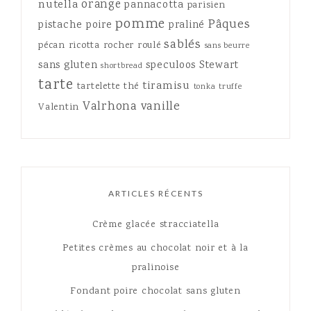
orange
nutella
pannacotta
parisien
pomme
Pâques
pistache
poire
praliné
sablés
pécan
ricotta
rocher
roulé
sans beurre
sans gluten
speculoos
Stewart
shortbread
tarte
tiramisu
tartelette
thé
tonka
truffe
Valrhona
vanille
Valentin
ARTICLES RÉCENTS
Crème glacée stracciatella
Petites crèmes au chocolat noir et à la
pralinoise
Fondant poire chocolat sans gluten