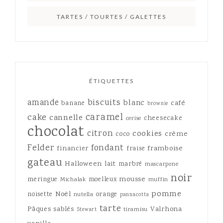
TARTES / TOURTES / GALETTES
ÉTIQUETTES
amande
biscuits
blanc
café
banane
brownie
caramel
cake
cannelle
cheesecake
cerise
chocolat
citron
cookies
crème
coco
Felder
fondant
framboise
financier
fraise
gateau
Halloween
lait
marbré
mascarpone
noir
mousse
meringue
moelleux
Michalak
muffin
pomme
Noël
noisette
orange
nutella
pannacotta
tarte
Pâques
sablés
Valrhona
tiramisu
Stewart