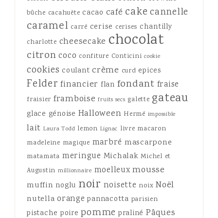
cake
cannelle
café
cacao
bûche
cacahuète
caramel
cerise
chantilly
carré
cerises
chocolat
cheesecake
charlotte
citron
coco
confiture
Conticini
cookie
cookies
crème
coulant
epices
curd
Felder
fondant
financier
fraise
flan
gateau
framboise
fraisier
galette
fruits secs
Halloween
glace
génoise
Hermé
impossible
lait
lemon
livre
macaron
Laura Todd
Lignac
marbré
mascarpone
madeleine
magique
meringue
Michalak
matamata
Michel et
mousse
moelleux
Augustin
millionnaire
noir
Noël
noisette
muffin
noglu
noix
orange
nutella
pannacotta
parisien
pomme
Pâques
pistache
poire
praliné