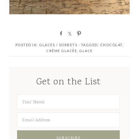
S
S
P
h
h
i
POSTED IN:
GLACES / SORBETS
· TAGGED:
CHOCOLAT
,
a
a
n
CRÈME GLACÉE
,
GLACE
r
r
e
e
Get on the List