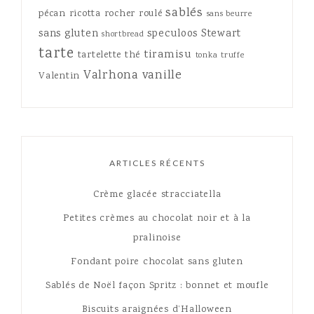
sablés
pécan
ricotta
rocher
roulé
sans beurre
sans gluten
speculoos
Stewart
shortbread
tarte
tiramisu
tartelette
thé
tonka
truffe
Valrhona
vanille
Valentin
ARTICLES RÉCENTS
Crème glacée stracciatella
Petites crèmes au chocolat noir et à la
pralinoise
Fondant poire chocolat sans gluten
Sablés de Noël façon Spritz : bonnet et moufle
Biscuits araignées d’Halloween