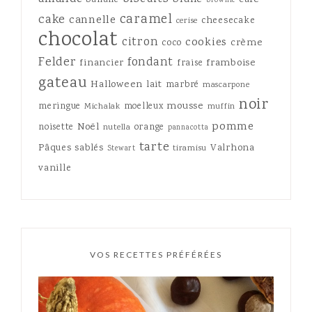
banane
brownie
caramel
cake
cannelle
cheesecake
cerise
chocolat
citron
cookies
crème
coco
Felder
fondant
framboise
financier
fraise
gateau
Halloween
lait
marbré
mascarpone
noir
mousse
meringue
moelleux
Michalak
muffin
pomme
Noël
noisette
orange
nutella
pannacotta
tarte
Pâques
sablés
Valrhona
tiramisu
Stewart
vanille
VOS RECETTES PRÉFÉRÉES