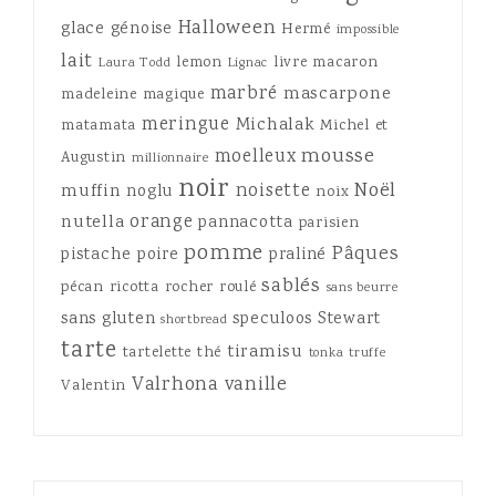
Halloween
glace
génoise
Hermé
impossible
lait
lemon
livre
macaron
Laura Todd
Lignac
marbré
mascarpone
madeleine
magique
meringue
Michalak
matamata
Michel et
mousse
moelleux
Augustin
millionnaire
noir
Noël
noisette
muffin
noglu
noix
orange
nutella
pannacotta
parisien
pomme
Pâques
pistache
poire
praliné
sablés
pécan
ricotta
rocher
roulé
sans beurre
sans gluten
speculoos
Stewart
shortbread
tarte
tiramisu
tartelette
thé
tonka
truffe
Valrhona
vanille
Valentin