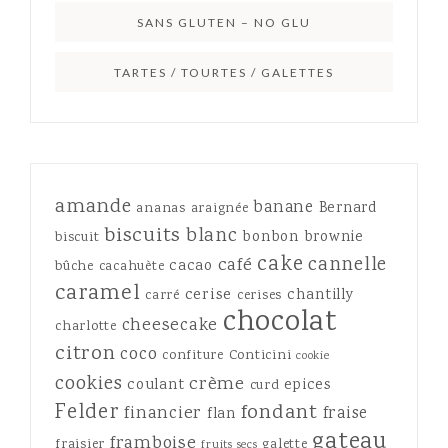
SANS GLUTEN – NO GLU
TARTES / TOURTES / GALETTES
amande
banane
Bernard
ananas
araignée
biscuits
blanc
bonbon
brownie
biscuit
cake
cannelle
café
cacao
bûche
cacahuète
caramel
cerise
chantilly
carré
cerises
chocolat
cheesecake
charlotte
citron
coco
confiture
Conticini
cookie
cookies
crème
coulant
epices
curd
Felder
fondant
financier
fraise
flan
gateau
framboise
fraisier
galette
fruits secs