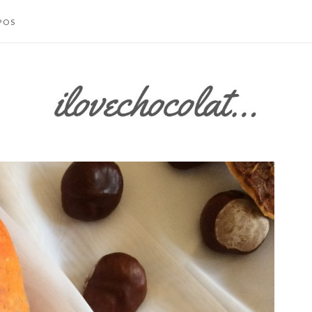
POS
TACTER
 SITE
S LÉGALES /
IONS
LES
SATION