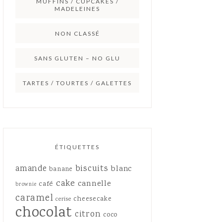
MUFFINS / CUPCAKES /
MADELEINES
NON CLASSÉ
SANS GLUTEN – NO GLU
TARTES / TOURTES / GALETTES
ÉTIQUETTES
amande
biscuits
blanc
banane
cake
cannelle
café
brownie
caramel
cheesecake
cerise
chocolat
citron
coco