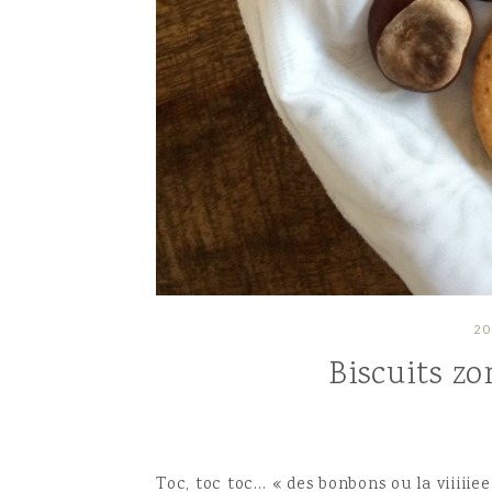
20
Biscuits z
Toc, toc toc… « des bonbons ou la viiiiie