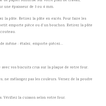
e de papier sulfurisé sur votre plan de travail,
sur une épaisseur de 3 ou 4 mm.
la pâte. Retirez la pâte en excès. Pour faire les
petit emporte pièce ou d’un bouchon. Retirez la pâte
n couteau.
 de même : étalez, emporte-piécez…
sé avec vos biscuits crus sur la plaque de votre four.
s, ne mélangez pas les couleurs. Versez de la poudre
. Vérifiez la cuisson selon votre four.