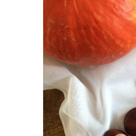
CRÈMES / FLANS /
MOUSSES
DESSERTS FRUITÉS
GLACES / SORBETS
MACARONS /
MERINGUES
MUFFINS / CUPCAKES /
MADELEINES
SANS GLUTEN – NO GLU
TARTES / TOURTES /
GALETTES