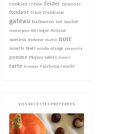
Felder
cookies
crème
financier
fondant
framboise
fraise
gateau
Halloween
lait
marbré
meringue
mascarpone
Michalak
noir
mousse
moelleux
muffin
Noël
noisette
orange
nutella
pannacotta
pomme
Pâques
sablés
Stewart
tarte
Valrhona
vanille
tiramisu
VOS RECETTES PRÉFÉRÉES