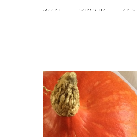
ACCUEIL
CATÉGORIES
A PRO
A BOIRE
ME CON
BISCUITS / COOKIES /
PLAN DU
BOUCHÉES
MENTION
BRIOCHES /
CONDIT
BOULANGERIE
GÉNÉRA
D’UTILI
CAKES / GÂTEAUX /
FONDANTS
CHEESECAKES /
CRUMBLES
CONFISERIES /
CHOCOLATS