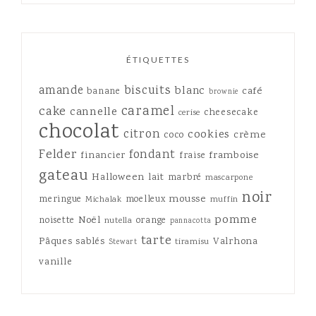
ÉTIQUETTES
amande
biscuits
blanc
café
banane
brownie
caramel
cake
cannelle
cheesecake
cerise
chocolat
citron
cookies
crème
coco
Felder
fondant
framboise
financier
fraise
gateau
Halloween
lait
marbré
mascarpone
noir
mousse
meringue
moelleux
Michalak
muffin
pomme
Noël
noisette
orange
nutella
pannacotta
tarte
Pâques
sablés
Valrhona
tiramisu
Stewart
vanille