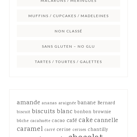
MACARONS / MERINGUES
MUFFINS / CUPCAKES / MADELEINES
NON CLASSÉ
SANS GLUTEN – NO GLU
TARTES / TOURTES / GALETTES
amande
banane
Bernard
ananas
araignée
biscuits
blanc
bonbon
brownie
biscuit
cake
cannelle
café
cacao
bûche
cacahuète
caramel
cerise
chantilly
carré
cerises