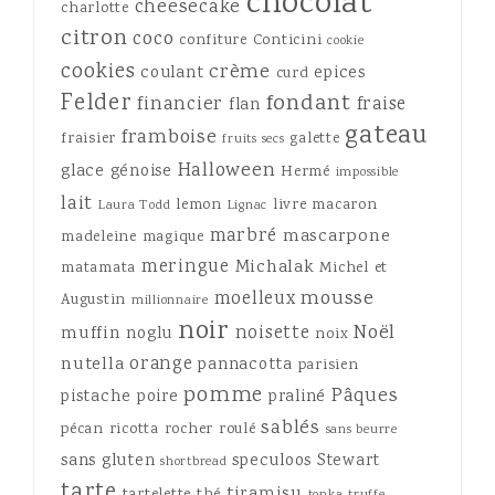
chocolat
cheesecake
charlotte
citron
coco
confiture
Conticini
cookie
cookies
crème
coulant
epices
curd
Felder
fondant
financier
fraise
flan
gateau
framboise
fraisier
galette
fruits secs
Halloween
glace
génoise
Hermé
impossible
lait
lemon
livre
macaron
Laura Todd
Lignac
marbré
mascarpone
madeleine
magique
meringue
Michalak
matamata
Michel et
mousse
moelleux
Augustin
millionnaire
noir
Noël
noisette
muffin
noglu
noix
orange
nutella
pannacotta
parisien
pomme
Pâques
pistache
poire
praliné
sablés
pécan
ricotta
rocher
roulé
sans beurre
sans gluten
speculoos
Stewart
shortbread
tarte
tiramisu