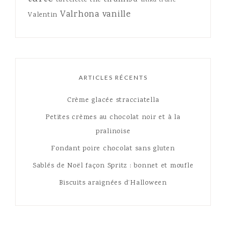
tartelette
thé
tonka
truffe
Valrhona
vanille
Valentin
ARTICLES RÉCENTS
Crème glacée stracciatella
Petites crèmes au chocolat noir et à la
pralinoise
Fondant poire chocolat sans gluten
Sablés de Noël façon Spritz : bonnet et moufle
Biscuits araignées d’Halloween