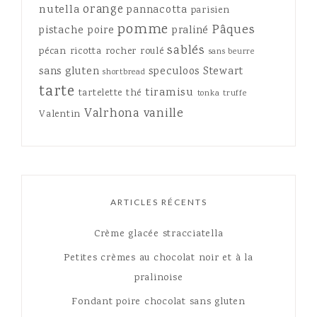
orange
nutella
pannacotta
parisien
pomme
Pâques
pistache
poire
praliné
sablés
pécan
ricotta
rocher
roulé
sans beurre
sans gluten
speculoos
Stewart
shortbread
tarte
tiramisu
tartelette
thé
tonka
truffe
Valrhona
vanille
Valentin
ARTICLES RÉCENTS
Crème glacée stracciatella
Petites crèmes au chocolat noir et à la
pralinoise
Fondant poire chocolat sans gluten