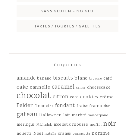
SANS GLUTEN – NO GLU
TARTES / TOURTES / GALETTES
ÉTIQUETTES
amande
biscuits
blanc
café
banane
brownie
caramel
cake
cannelle
cheesecake
cerise
chocolat
citron
cookies
crème
coco
Felder
fondant
framboise
financier
fraise
gateau
Halloween
lait
marbré
mascarpone
noir
mousse
meringue
moelleux
Michalak
muffin
pomme
Noël
noisette
orange
nutella
pannacotta