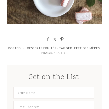
S
S
P
h
h
i
POSTED IN:
DESSERTS FRUITÉS
· TAGGED:
FÊTE DES MÈRES
,
a
a
n
FRAISE
,
FRAISIER
r
r
e
e
Get on the List