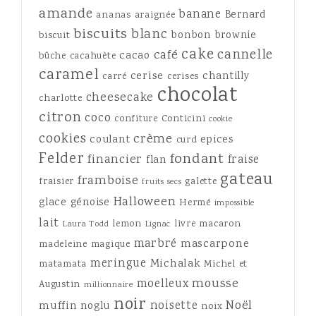
amande
banane
Bernard
ananas
araignée
biscuits
blanc
bonbon
brownie
biscuit
cake
cannelle
café
cacao
bûche
cacahuète
caramel
cerise
chantilly
carré
cerises
chocolat
cheesecake
charlotte
citron
coco
confiture
Conticini
cookie
cookies
crème
coulant
epices
curd
Felder
fondant
financier
fraise
flan
gateau
framboise
fraisier
galette
fruits secs
Halloween
glace
génoise
Hermé
impossible
lait
lemon
livre
macaron
Laura Todd
Lignac
marbré
mascarpone
madeleine
magique
meringue
Michalak
matamata
Michel et
mousse
moelleux
Augustin
millionnaire
noir
Noël
noisette
muffin
noglu
noix