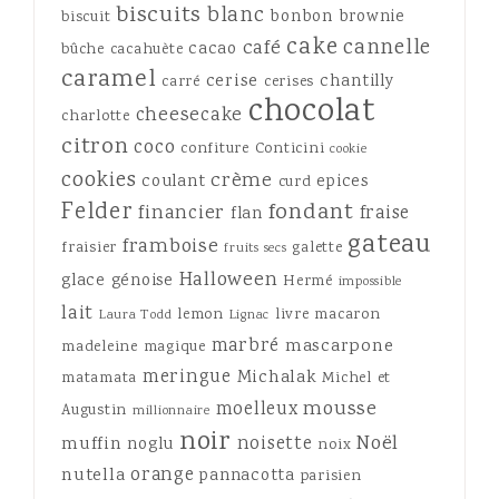
biscuits
blanc
bonbon
brownie
biscuit
cake
cannelle
café
cacao
bûche
cacahuète
caramel
cerise
chantilly
carré
cerises
chocolat
cheesecake
charlotte
citron
coco
confiture
Conticini
cookie
cookies
crème
coulant
epices
curd
Felder
fondant
financier
fraise
flan
gateau
framboise
fraisier
galette
fruits secs
Halloween
glace
génoise
Hermé
impossible
lait
lemon
livre
macaron
Laura Todd
Lignac
marbré
mascarpone
madeleine
magique
meringue
Michalak
matamata
Michel et
mousse
moelleux
Augustin
millionnaire
noir
Noël
noisette
muffin
noglu
noix
orange
nutella
pannacotta
parisien