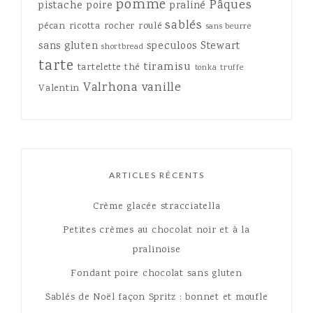
pomme
Pâques
pistache
poire
praliné
sablés
pécan
ricotta
rocher
roulé
sans beurre
sans gluten
speculoos
Stewart
shortbread
tarte
tiramisu
tartelette
thé
tonka
truffe
Valrhona
vanille
Valentin
ARTICLES RÉCENTS
Crème glacée stracciatella
Petites crèmes au chocolat noir et à la
pralinoise
Fondant poire chocolat sans gluten
Sablés de Noël façon Spritz : bonnet et moufle