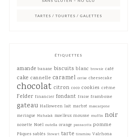
SANS GLUTEN – NO GLU
TARTES / TOURTES / GALETTES
ÉTIQUETTES
amande
biscuits
blanc
café
banane
brownie
caramel
cake
cannelle
cheesecake
cerise
chocolat
citron
cookies
crème
coco
Felder
fondant
framboise
financier
fraise
gateau
Halloween
lait
marbré
mascarpone
noir
mousse
meringue
moelleux
Michalak
muffin
pomme
Noël
noisette
orange
nutella
pannacotta
tarte
Pâques
sablés
Valrhona
tiramisu
Stewart