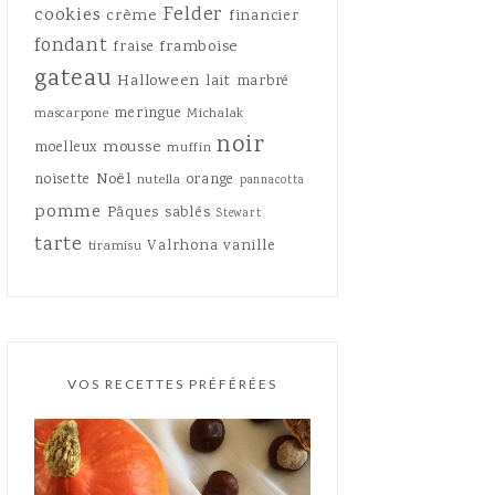
Felder
cookies
crème
financier
fondant
framboise
fraise
gateau
Halloween
lait
marbré
meringue
mascarpone
Michalak
noir
mousse
moelleux
muffin
Noël
noisette
orange
nutella
pannacotta
pomme
Pâques
sablés
Stewart
tarte
Valrhona
vanille
tiramisu
VOS RECETTES PRÉFÉRÉES