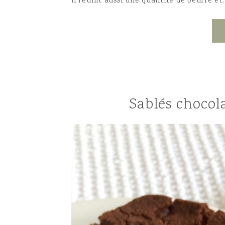
il réunit aussi une quantité de beurre et
Sablés chocola