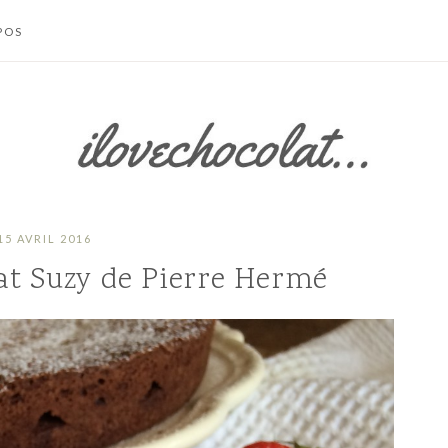
POS
TACTER
 SITE
S LÉGALES /
IONS
LES
SATION
15 AVRIL 2016
at Suzy de Pierre Hermé