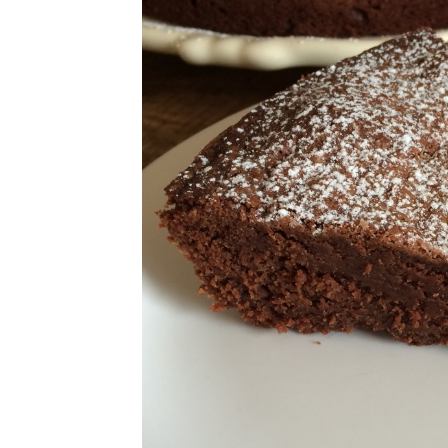
CRÈMES / FLANS /
MOUSSES
DESSERTS FRUITÉS
GLACES / SORBETS
MACARONS /
MERINGUES
MUFFINS / CUPCAKES /
MADELEINES
SANS GLUTEN – NO GLU
TARTES / TOURTES /
GALETTES