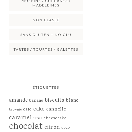
MUFFINS / CUPCAKES /
MADELEINES
NON CLASSÉ
SANS GLUTEN – NO GLU
TARTES / TOURTES / GALETTES
ÉTIQUETTES
amande
biscuits
blanc
banane
cake
cannelle
café
brownie
caramel
cheesecake
cerise
chocolat
citron
coco