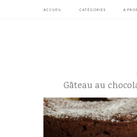
ACCUEIL
CATÉGORIES
A PRO
A BOIRE
ME CON
BISCUITS / COOKIES /
PLAN DU
BOUCHÉES
MENTION
BRIOCHES /
CONDIT
BOULANGERIE
GÉNÉRA
D’UTILI
CAKES / GÂTEAUX /
Gâteau au chocol
FONDANTS
CHEESECAKES /
CRUMBLES
CONFISERIES /
CHOCOLATS