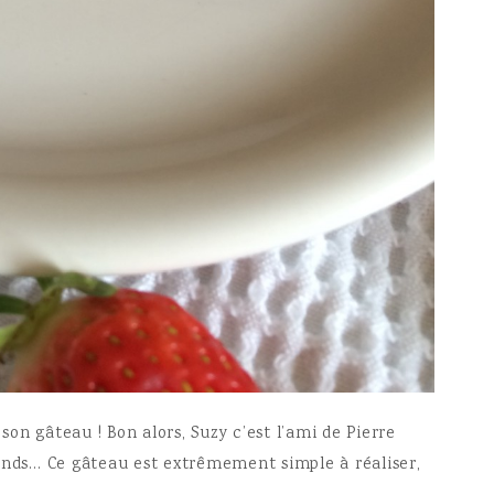
 son gâteau ! Bon alors, Suzy c’est l’ami de Pierre
ands… Ce gâteau est extrêmement simple à réaliser,