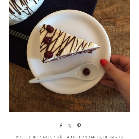
S
S
P
h
h
i
POSTED IN:
CAKES / GÂTEAUX / FONDANTS
,
DESSERTS
a
a
n