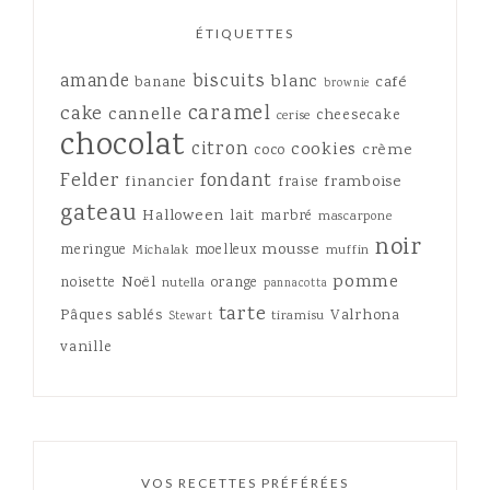
ÉTIQUETTES
amande
biscuits
blanc
café
banane
brownie
caramel
cake
cannelle
cheesecake
cerise
chocolat
citron
cookies
crème
coco
Felder
fondant
framboise
financier
fraise
gateau
Halloween
lait
marbré
mascarpone
noir
mousse
meringue
moelleux
Michalak
muffin
pomme
Noël
noisette
orange
nutella
pannacotta
tarte
Pâques
sablés
Valrhona
tiramisu
Stewart
vanille
VOS RECETTES PRÉFÉRÉES