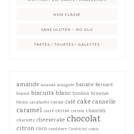
NON CLASSÉ
SANS GLUTEN – NO GLU
TARTES / TOURTES / GALETTES
amande
banane
Bernard
ananas
araignée
biscuits
blanc
bonbon
brownie
biscuit
cake
cannelle
café
cacao
bûche
cacahuète
caramel
cerise
chantilly
carré
cerises
chocolat
cheesecake
charlotte
citron
coco
confiture
Conticini
cookie