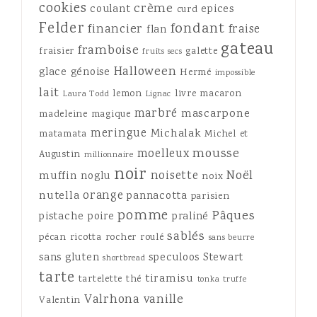
cookies
crème
coulant
epices
curd
Felder
fondant
financier
fraise
flan
gateau
framboise
fraisier
galette
fruits secs
Halloween
glace
génoise
Hermé
impossible
lait
lemon
livre
macaron
Laura Todd
Lignac
marbré
mascarpone
madeleine
magique
meringue
Michalak
matamata
Michel et
mousse
moelleux
Augustin
millionnaire
noir
Noël
noisette
muffin
noglu
noix
orange
nutella
pannacotta
parisien
pomme
Pâques
pistache
poire
praliné
sablés
pécan
ricotta
rocher
roulé
sans beurre
sans gluten
speculoos
Stewart
shortbread
tarte
tiramisu
tartelette
thé
tonka
truffe
Valrhona
vanille
Valentin