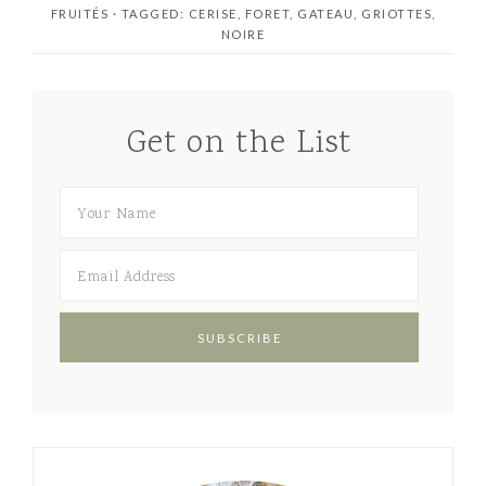
FRUITÉS
· TAGGED:
CERISE
,
FORET
,
GATEAU
,
GRIOTTES
,
r
r
NOIRE
e
e
Get on the List