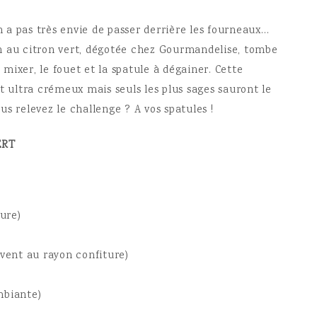
a pas très envie de passer derrière les fourneaux…
n au citron vert, dégotée chez Gourmandelise, tombe
e mixer, le fouet et la spatule à dégainer. Cette
t ultra crémeux mais seuls les plus sages sauront le
s relevez le challenge ? A vos spatules !
ERT
ture)
uvent au rayon confiture)
mbiante)