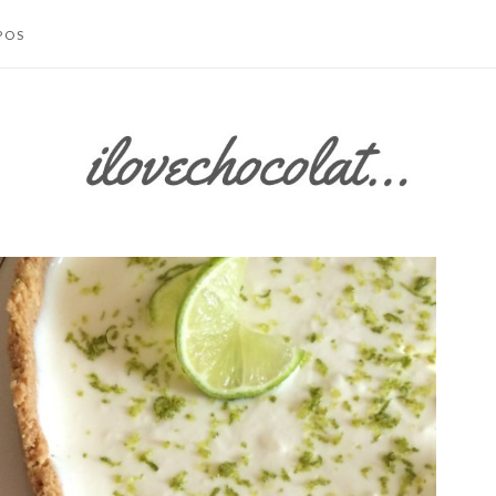
POS
TACTER
 SITE
S LÉGALES /
IONS
LES
SATION