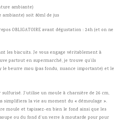
rature ambiante)
e ambiante) soit 80ml de jus
 repos OBLIGATOIRE avant dégustation : 24h (et on ne
t les biscuits. Je vous engage véritablement à
rouve partout en supermarché, je trouve qu’ils
-y le beurre mou (pas fondu, nuance importante) et le
 sulfurisé. J’utilise un moule à charnière de 26 cm,
ous simplifiera la vie au moment du « démoulage ».
re moule et tapissez-en bien le fond ainsi que les
à soupe ou du fond d’un verre à moutarde pour pour