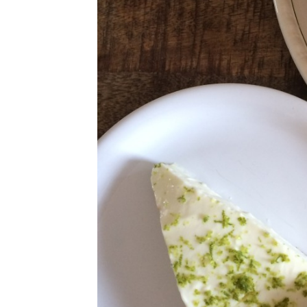
CRÈMES / FLANS /
MOUSSES
DESSERTS FRUITÉS
GLACES / SORBETS
MACARONS /
MERINGUES
MUFFINS / CUPCAKES /
MADELEINES
SANS GLUTEN – NO GLU
TARTES / TOURTES /
GALETTES