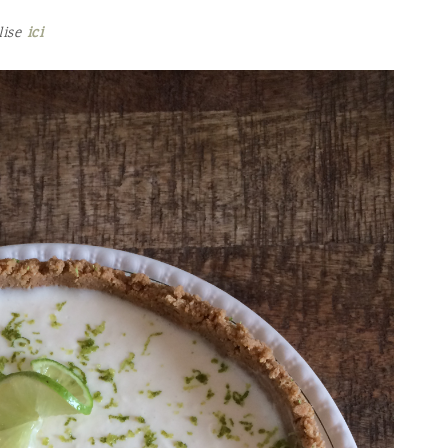
lise
ici