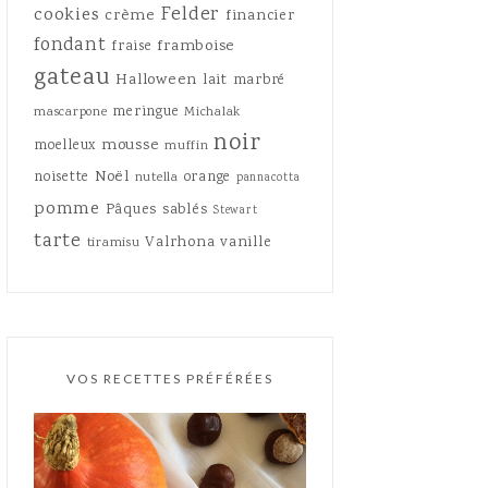
Felder
cookies
crème
financier
fondant
framboise
fraise
gateau
Halloween
lait
marbré
meringue
mascarpone
Michalak
noir
mousse
moelleux
muffin
Noël
noisette
orange
nutella
pannacotta
pomme
Pâques
sablés
Stewart
tarte
Valrhona
vanille
tiramisu
VOS RECETTES PRÉFÉRÉES