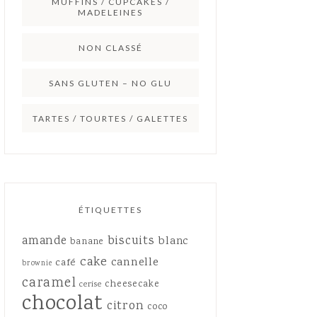
MUFFINS / CUPCAKES /
MADELEINES
NON CLASSÉ
SANS GLUTEN – NO GLU
TARTES / TOURTES / GALETTES
ÉTIQUETTES
amande
biscuits
blanc
banane
cake
cannelle
café
brownie
caramel
cheesecake
cerise
chocolat
citron
coco