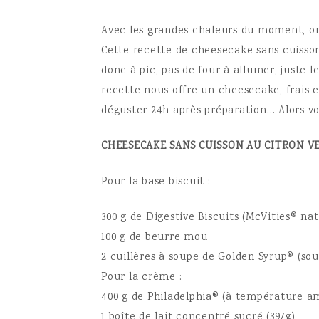
Avec les grandes chaleurs du moment, on 
Cette recette de cheesecake sans cuisso
donc à pic
, pas de four à allumer, juste l
recette nous offre un cheesecake, frais e
déguster 24h après préparation… Alors vou
CHEESECAKE SANS CUISSON AU CITRON V
Pour la base biscuit :
300 g de Digestive Biscuits (McVities® na
100 g de beurre mou
2 cuillères à soupe de Golden Syrup® (so
Pour la crème :
400 g de Philadelphia® (à température a
1 boîte de lait concentré sucré (397g)