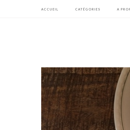
ACCUEIL
CATÉGORIES
A PRO
A BOIRE
ME CON
BISCUITS / COOKIES /
PLAN DU
BOUCHÉES
MENTION
BRIOCHES /
CONDIT
BOULANGERIE
GÉNÉRA
D’UTILI
CAKES / GÂTEAUX /
FONDANTS
CHEESECAKES /
CRUMBLES
CONFISERIES /
CHOCOLATS