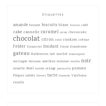
ÉTIQUETTES
amande
biscuits
blanc
café
banane
brownie
caramel
cake
cannelle
cheesecake
cerise
chocolat
citron
cookies
crème
coco
Felder
fondant
framboise
financier
fraise
gateau
Halloween
lait
marbré
mascarpone
noir
mousse
meringue
moelleux
Michalak
muffin
pomme
Noël
noisette
orange
nutella
pannacotta
tarte
Pâques
sablés
Valrhona
tiramisu
Stewart
vanille