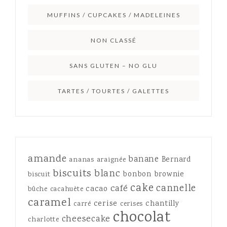
MUFFINS / CUPCAKES / MADELEINES
NON CLASSÉ
SANS GLUTEN – NO GLU
TARTES / TOURTES / GALETTES
amande
banane
Bernard
ananas
araignée
biscuits
blanc
bonbon
brownie
biscuit
cake
cannelle
café
cacao
bûche
cacahuète
caramel
cerise
chantilly
carré
cerises
chocolat
cheesecake
charlotte