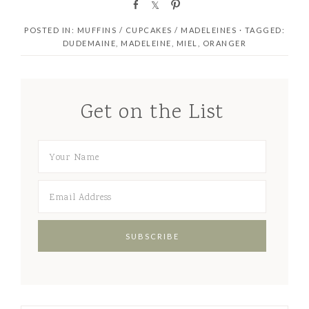
S
S
P
h
h
i
POSTED IN:
MUFFINS / CUPCAKES / MADELEINES
· TAGGED:
a
a
n
DUDEMAINE
,
MADELEINE
,
MIEL
,
ORANGER
r
r
e
e
Get on the List