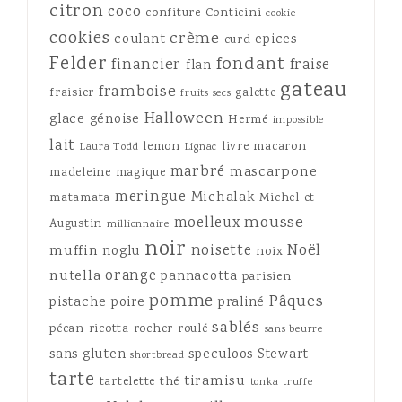
citron
coco
confiture
Conticini
cookie
cookies
crème
coulant
epices
curd
Felder
fondant
financier
fraise
flan
gateau
framboise
fraisier
galette
fruits secs
Halloween
glace
génoise
Hermé
impossible
lait
lemon
livre
macaron
Laura Todd
Lignac
marbré
mascarpone
madeleine
magique
meringue
Michalak
matamata
Michel et
mousse
moelleux
Augustin
millionnaire
noir
Noël
noisette
muffin
noglu
noix
orange
nutella
pannacotta
parisien
pomme
Pâques
pistache
poire
praliné
sablés
pécan
ricotta
rocher
roulé
sans beurre
sans gluten
speculoos
Stewart
shortbread
tarte
tiramisu
tartelette
thé
tonka
truffe