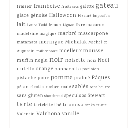
gateau
framboise
fraisier
galette
fruits secs
Halloween
glace
génoise
Hermé
impossible
lait
lemon
livre
macaron
Laura Todd
Lignac
marbré
mascarpone
madeleine
magique
meringue
Michalak
matamata
Michel et
mousse
moelleux
Augustin
millionnaire
noir
Noël
noisette
muffin
noglu
noix
orange
nutella
pannacotta
parisien
pomme
Pâques
pistache
poire
praliné
sablés
pécan
ricotta
rocher
roulé
sans beurre
sans gluten
speculoos
Stewart
shortbread
tarte
tiramisu
tartelette
thé
tonka
truffe
Valrhona
vanille
Valentin