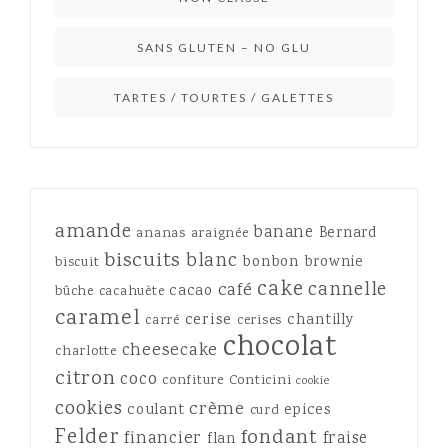
SANS GLUTEN – NO GLU
TARTES / TOURTES / GALETTES
amande
banane
Bernard
ananas
araignée
biscuits
blanc
bonbon
brownie
biscuit
cake
cannelle
café
cacao
bûche
cacahuète
caramel
cerise
chantilly
carré
cerises
chocolat
cheesecake
charlotte
citron
coco
confiture
Conticini
cookie
cookies
crème
coulant
epices
curd
Felder
fondant
financier
fraise
flan