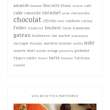
amande
biscuits
blanc
café
banane
brownie
caramel
cake
cannelle
cheesecake
cerise
chocolat
citron
cookies
crème
coco
Felder
fondant
framboise
financier
fraise
gateau
Halloween
lait
marbré
mascarpone
noir
mousse
meringue
moelleux
Michalak
muffin
pomme
Noël
noisette
orange
nutella
pannacotta
tarte
Pâques
sablés
Valrhona
tiramisu
Stewart
vanille
VOS RECETTES PRÉFÉRÉES