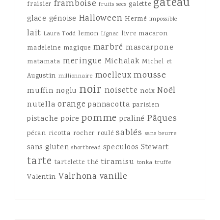
gateau
framboise
fraisier
galette
fruits secs
Halloween
glace
génoise
Hermé
impossible
lait
lemon
livre
macaron
Laura Todd
Lignac
marbré
mascarpone
madeleine
magique
meringue
Michalak
matamata
Michel et
mousse
moelleux
Augustin
millionnaire
noir
Noël
noisette
muffin
noglu
noix
orange
nutella
pannacotta
parisien
pomme
Pâques
pistache
poire
praliné
sablés
pécan
ricotta
rocher
roulé
sans beurre
sans gluten
speculoos
Stewart
shortbread
tarte
tiramisu
tartelette
thé
tonka
truffe
Valrhona
vanille
Valentin