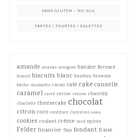
SANS GLUTEN – NO GLU
TARTES / TOURTES / GALETTES
amande
banane
Bernard
ananas
araignée
biscuits
blanc
bonbon
brownie
biscuit
cake
cannelle
café
cacao
bûche
cacahuète
caramel
cerise
chantilly
carré
cerises
chocolat
cheesecake
charlotte
citron
coco
confiture
Conticini
cookie
cookies
crème
coulant
epices
curd
Felder
fondant
financier
fraise
flan