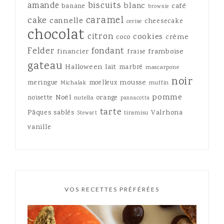
amande
biscuits
blanc
café
banane
brownie
caramel
cake
cannelle
cheesecake
cerise
chocolat
citron
cookies
crème
coco
Felder
fondant
framboise
financier
fraise
gateau
Halloween
lait
marbré
mascarpone
noir
mousse
meringue
moelleux
Michalak
muffin
pomme
Noël
noisette
orange
nutella
pannacotta
tarte
Pâques
sablés
Valrhona
tiramisu
Stewart
vanille
VOS RECETTES PRÉFÉRÉES