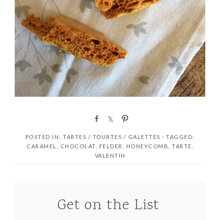
S
S
P
h
h
i
POSTED IN:
TARTES / TOURTES / GALETTES
· TAGGED:
a
a
n
CARAMEL
,
CHOCOLAT
,
FELDER
,
HONEYCOMB
,
TARTE
,
r
r
VALENTIN
e
e
Get on the List