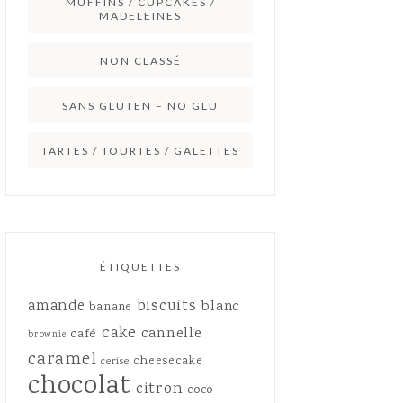
MUFFINS / CUPCAKES /
MADELEINES
NON CLASSÉ
SANS GLUTEN – NO GLU
TARTES / TOURTES / GALETTES
ÉTIQUETTES
amande
biscuits
blanc
banane
cake
cannelle
café
brownie
caramel
cheesecake
cerise
chocolat
citron
coco