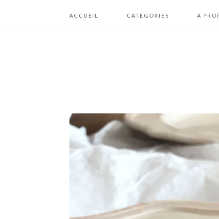
ACCUEIL
CATÉGORIES
A PRO
A BOIRE
ME CON
BISCUITS / COOKIES /
PLAN DU
BOUCHÉES
MENTION
BRIOCHES /
CONDIT
BOULANGERIE
GÉNÉRA
D’UTILI
CAKES / GÂTEAUX /
FONDANTS
CHEESECAKES /
CRUMBLES
CONFISERIES /
CHOCOLATS