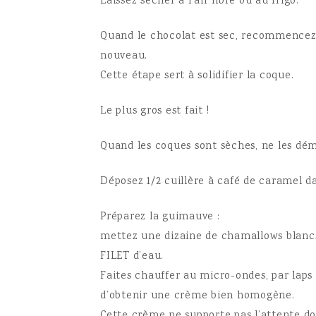
Laissez sécher à l’air libre ou au frigo.
Quand le chocolat est sec, recommencez l
nouveau.
Cette étape sert à solidifier la coque.
Le plus gros est fait !
Quand les coques sont sèches, ne les dém
Déposez 1/2 cuillère à café de caramel 
Préparez la guimauve :
mettez une dizaine de chamallows blancs 
FILET d’eau.
Faites chauffer au micro-ondes, par laps
d’obtenir une crème bien homogène.