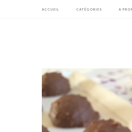
ACCUEIL
CATÉGORIES
A PRO
A BOIRE
ME CON
BISCUITS / COOKIES /
PLAN DU
BOUCHÉES
MENTION
BRIOCHES /
CONDIT
BOULANGERIE
GÉNÉRA
D’UTILI
CAKES / GÂTEAUX /
FONDANTS
CHEESECAKES /
CRUMBLES
CONFISERIES /
CHOCOLATS