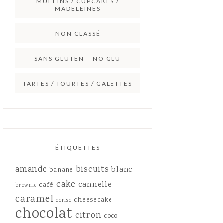
MUFFINS / CUPCAKES /
MADELEINES
NON CLASSÉ
SANS GLUTEN – NO GLU
TARTES / TOURTES / GALETTES
ÉTIQUETTES
amande
biscuits
blanc
banane
cake
cannelle
café
brownie
caramel
cheesecake
cerise
chocolat
citron
coco