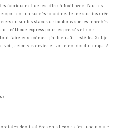
es fabriquer et de les offrir à Noël avec d’autres
remportent un succès unanime. Je me suis inspirée
iciers ou sur les stands de bonbons sur les marchés.
, une méthode express pour les pressés et une
ut faire eux-mêmes. J’ai bien sûr testé les 2 et je
de voir, selon vos envies et votre emploi du temps. A
 :
mpreintes demi sphères en silicone, c’est une plaque