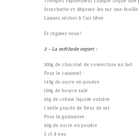
Trempez rapidement chaque coque une pa
fourchette et déposez-les sur une feuille 
Laissez sécher à l’air libre.
Et régalez vous !
2 – La méthode expert :
300g de chocolat de couverture au lait
Pour le caramel :
140g de sucre en poudre
100g de beurre salé
65g de crème liquide entière
1 belle pincée de fleur de sel
Pour la guimauve :
60g de sucre en poudre
2 cl d eau