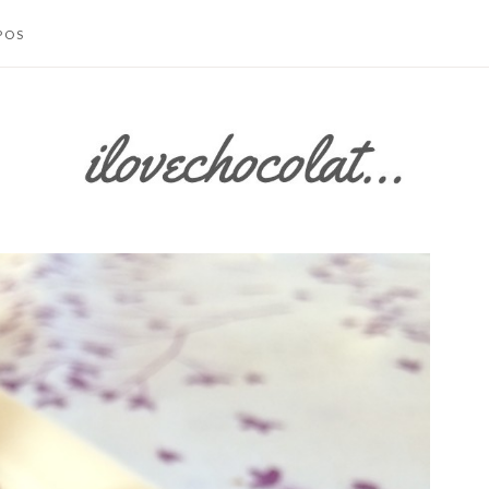
POS
TACTER
 SITE
S LÉGALES /
IONS
LES
SATION