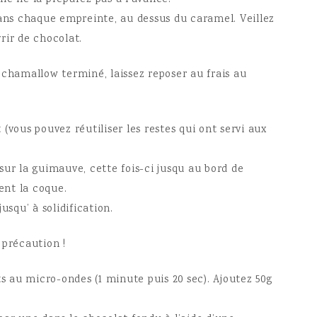
nc ne la préparez pas à l’avance.
ns chaque empreinte, au dessus du caramel. Veillez
rir de chocolat.
 chamallow terminé, laissez reposer au frais au
(vous pouvez réutiliser les restes qui ont servi aux
sur la guimauve, cette fois-ci jusqu au bord de
ent la coque.
jusqu’ à solidification.
 précaution !
ts au micro-ondes (1 minute puis 20 sec). Ajoutez 50g