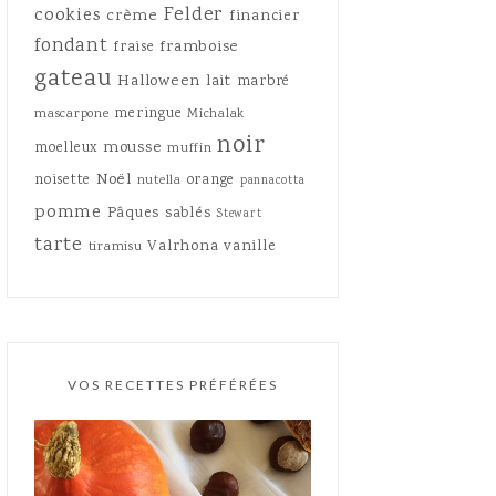
Felder
cookies
crème
financier
fondant
framboise
fraise
gateau
Halloween
lait
marbré
meringue
mascarpone
Michalak
noir
mousse
moelleux
muffin
Noël
noisette
orange
nutella
pannacotta
pomme
Pâques
sablés
Stewart
tarte
Valrhona
vanille
tiramisu
VOS RECETTES PRÉFÉRÉES