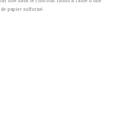
r une dans le chocolat fondu à l’aide d’une
de papier sulfurisé.