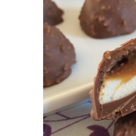
CRÈMES / FLANS /
MOUSSES
DESSERTS FRUITÉS
GLACES / SORBETS
MACARONS /
MERINGUES
MUFFINS / CUPCAKES /
MADELEINES
SANS GLUTEN – NO GLU
TARTES / TOURTES /
GALETTES