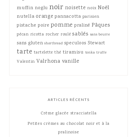
noir
Noël
noisette
muffin
noglu
noix
orange
nutella
pannacotta
parisien
pomme
Pâques
pistache
poire
praliné
sablés
pécan
ricotta
rocher
roulé
sans beurre
sans gluten
speculoos
Stewart
shortbread
tarte
tiramisu
tartelette
thé
tonka
truffe
Valrhona
vanille
Valentin
ARTICLES RÉCENTS
Crème glacée stracciatella
Petites crèmes au chocolat noir et à la
pralinoise