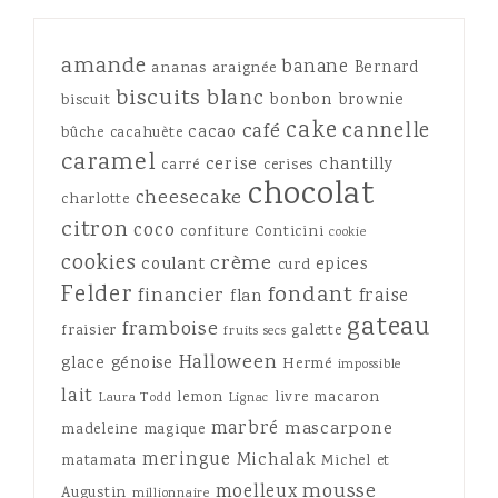
amande
banane
Bernard
ananas
araignée
biscuits
blanc
bonbon
brownie
biscuit
cake
cannelle
café
cacao
bûche
cacahuète
caramel
cerise
chantilly
carré
cerises
chocolat
cheesecake
charlotte
citron
coco
confiture
Conticini
cookie
cookies
crème
coulant
epices
curd
Felder
fondant
financier
fraise
flan
gateau
framboise
fraisier
galette
fruits secs
Halloween
glace
génoise
Hermé
impossible
lait
lemon
livre
macaron
Laura Todd
Lignac
marbré
mascarpone
madeleine
magique
meringue
Michalak
matamata
Michel et
mousse
moelleux
Augustin
millionnaire