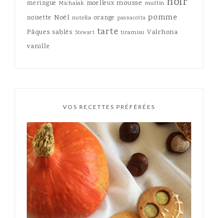
noir
mousse
meringue
moelleux
Michalak
muffin
pomme
Noël
noisette
orange
nutella
pannacotta
tarte
Pâques
sablés
Valrhona
tiramisu
Stewart
vanille
VOS RECETTES PRÉFÉRÉES