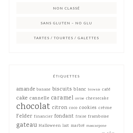
NON CLASSÉ
SANS GLUTEN – NO GLU
TARTES / TOURTES / GALETTES
ÉTIQUETTES
amande
biscuits
blanc
café
banane
brownie
caramel
cake
cannelle
cheesecake
cerise
chocolat
citron
cookies
crème
coco
Felder
fondant
framboise
financier
fraise
gateau
Halloween
lait
marbré
mascarpone