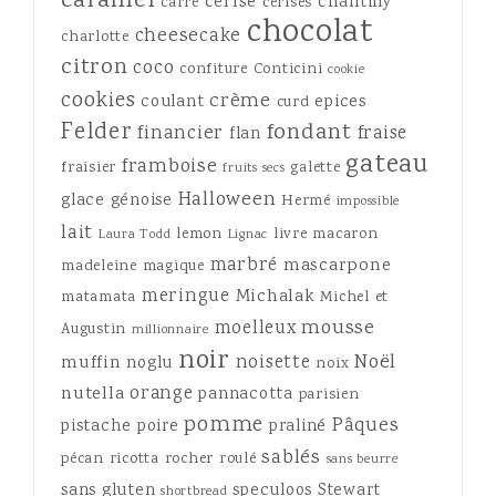
caramel
cerise
chantilly
carré
cerises
chocolat
cheesecake
charlotte
citron
coco
confiture
Conticini
cookie
cookies
crème
coulant
epices
curd
Felder
fondant
financier
fraise
flan
gateau
framboise
fraisier
galette
fruits secs
Halloween
glace
génoise
Hermé
impossible
lait
lemon
livre
macaron
Laura Todd
Lignac
marbré
mascarpone
madeleine
magique
meringue
Michalak
matamata
Michel et
mousse
moelleux
Augustin
millionnaire
noir
Noël
noisette
muffin
noglu
noix
orange
nutella
pannacotta
parisien
pomme
Pâques
pistache
poire
praliné
sablés
pécan
ricotta
rocher
roulé
sans beurre
sans gluten
speculoos
Stewart
shortbread