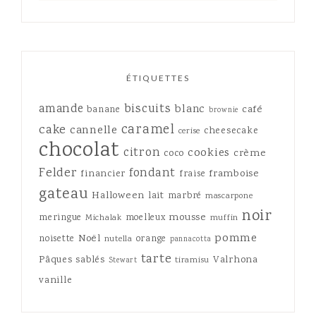
ÉTIQUETTES
amande
biscuits
blanc
café
banane
brownie
caramel
cake
cannelle
cheesecake
cerise
chocolat
citron
cookies
crème
coco
Felder
fondant
framboise
financier
fraise
gateau
Halloween
lait
marbré
mascarpone
noir
mousse
meringue
moelleux
Michalak
muffin
pomme
Noël
noisette
orange
nutella
pannacotta
tarte
Pâques
sablés
Valrhona
tiramisu
Stewart
vanille