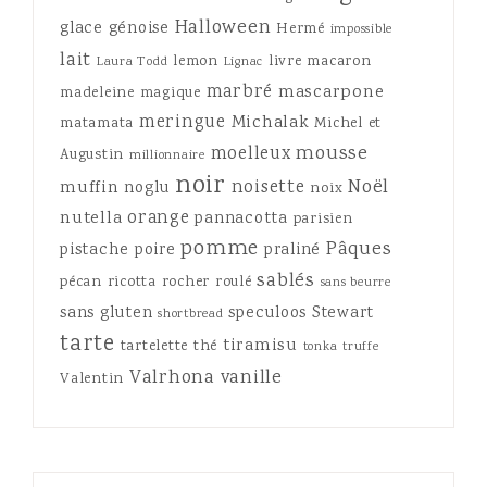
Halloween
glace
génoise
Hermé
impossible
lait
lemon
livre
macaron
Laura Todd
Lignac
marbré
mascarpone
madeleine
magique
meringue
Michalak
matamata
Michel et
mousse
moelleux
Augustin
millionnaire
noir
Noël
noisette
muffin
noglu
noix
orange
nutella
pannacotta
parisien
pomme
Pâques
pistache
poire
praliné
sablés
pécan
ricotta
rocher
roulé
sans beurre
sans gluten
speculoos
Stewart
shortbread
tarte
tiramisu
tartelette
thé
tonka
truffe
Valrhona
vanille
Valentin