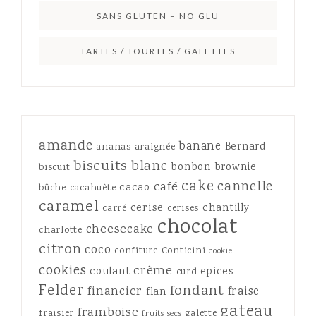
SANS GLUTEN – NO GLU
TARTES / TOURTES / GALETTES
amande
banane
Bernard
ananas
araignée
biscuits
blanc
bonbon
brownie
biscuit
cake
cannelle
café
cacao
bûche
cacahuète
caramel
cerise
chantilly
carré
cerises
chocolat
cheesecake
charlotte
citron
coco
confiture
Conticini
cookie
cookies
crème
coulant
epices
curd
Felder
fondant
financier
fraise
flan
gateau
framboise
fraisier
galette
fruits secs