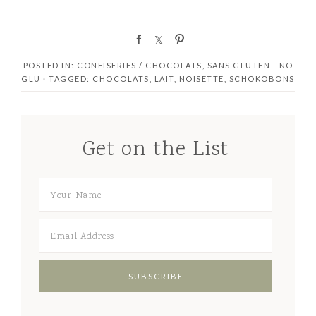
S
S
P
h
h
i
POSTED IN:
CONFISERIES / CHOCOLATS
,
SANS GLUTEN - NO
a
a
n
GLU
· TAGGED:
CHOCOLATS
,
LAIT
,
NOISETTE
,
SCHOKOBONS
r
r
e
e
Get on the List