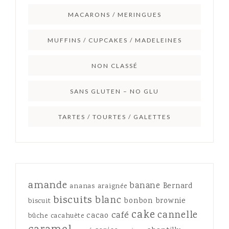
MACARONS / MERINGUES
MUFFINS / CUPCAKES / MADELEINES
NON CLASSÉ
SANS GLUTEN – NO GLU
TARTES / TOURTES / GALETTES
amande
banane
Bernard
ananas
araignée
biscuits
blanc
bonbon
brownie
biscuit
cake
cannelle
café
cacao
bûche
cacahuète