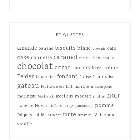
ÉTIQUETTES
amande
biscuits
blanc
café
banane
brownie
caramel
cake
cannelle
cheesecake
cerise
chocolat
citron
cookies
crème
coco
Felder
fondant
framboise
financier
fraise
gateau
Halloween
lait
marbré
mascarpone
noir
mousse
meringue
moelleux
Michalak
muffin
pomme
Noël
noisette
orange
nutella
pannacotta
tarte
Pâques
sablés
Valrhona
tiramisu
Stewart
vanille