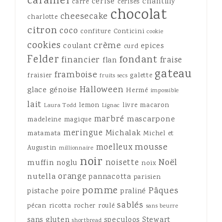
caramel
cerise
chantilly
carré
cerises
chocolat
cheesecake
charlotte
citron
coco
confiture
Conticini
cookie
cookies
crème
coulant
epices
curd
Felder
fondant
financier
fraise
flan
gateau
framboise
fraisier
galette
fruits secs
Halloween
glace
génoise
Hermé
impossible
lait
lemon
livre
macaron
Laura Todd
Lignac
marbré
mascarpone
madeleine
magique
meringue
Michalak
matamata
Michel et
mousse
moelleux
Augustin
millionnaire
noir
Noël
noisette
muffin
noglu
noix
orange
nutella
pannacotta
parisien
pomme
Pâques
pistache
poire
praliné
sablés
pécan
ricotta
rocher
roulé
sans beurre
sans gluten
speculoos
Stewart
shortbread