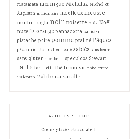
meringue
Michalak
matamata
Michel et
mousse
moelleux
Augustin
millionnaire
noir
Noël
noisette
muffin
noglu
noix
orange
nutella
pannacotta
parisien
pomme
Pâques
pistache
poire
praliné
sablés
pécan
ricotta
rocher
roulé
sans beurre
sans gluten
speculoos
Stewart
shortbread
tarte
tiramisu
tartelette
thé
tonka
truffe
Valrhona
vanille
Valentin
ARTICLES RÉCENTS
Crème glacée stracciatella