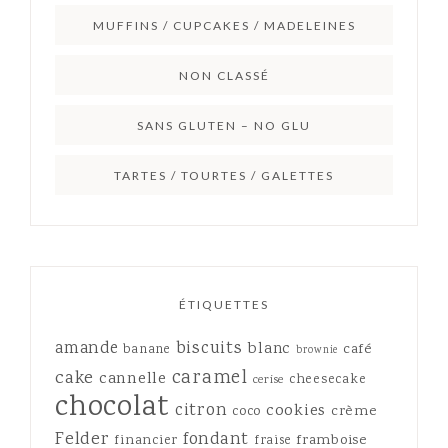
MUFFINS / CUPCAKES / MADELEINES
NON CLASSÉ
SANS GLUTEN – NO GLU
TARTES / TOURTES / GALETTES
ÉTIQUETTES
amande
biscuits
blanc
café
banane
brownie
caramel
cake
cannelle
cheesecake
cerise
chocolat
citron
cookies
crème
coco
Felder
fondant
framboise
financier
fraise