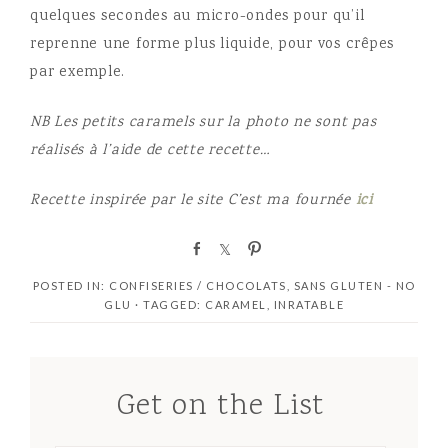
quelques secondes au micro-ondes pour qu’il
reprenne une forme plus liquide, pour vos crêpes
par exemple.
NB Les petits caramels sur la photo ne sont pas
réalisés à l’aide de cette recette…
Recette inspirée par le site C’est ma fournée
ici
S
S
P
h
h
i
POSTED IN:
CONFISERIES / CHOCOLATS
,
SANS GLUTEN - NO
a
a
n
GLU
· TAGGED:
CARAMEL
,
INRATABLE
r
r
e
e
Get on the List