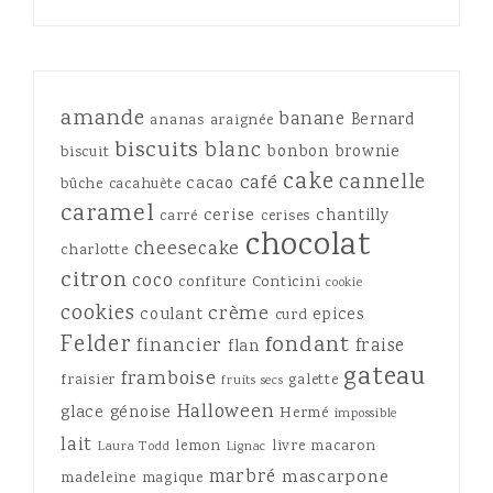
amande
banane
Bernard
ananas
araignée
biscuits
blanc
bonbon
brownie
biscuit
cake
cannelle
café
cacao
bûche
cacahuète
caramel
cerise
chantilly
carré
cerises
chocolat
cheesecake
charlotte
citron
coco
confiture
Conticini
cookie
cookies
crème
coulant
epices
curd
Felder
fondant
financier
fraise
flan
gateau
framboise
fraisier
galette
fruits secs
Halloween
glace
génoise
Hermé
impossible
lait
lemon
livre
macaron
Laura Todd
Lignac
marbré
mascarpone
madeleine
magique