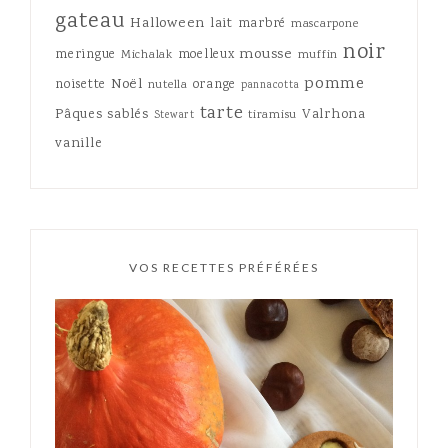
gateau
Halloween
lait
marbré
mascarpone
noir
mousse
meringue
moelleux
Michalak
muffin
pomme
Noël
noisette
orange
nutella
pannacotta
tarte
Pâques
sablés
Valrhona
tiramisu
Stewart
vanille
VOS RECETTES PRÉFÉRÉES